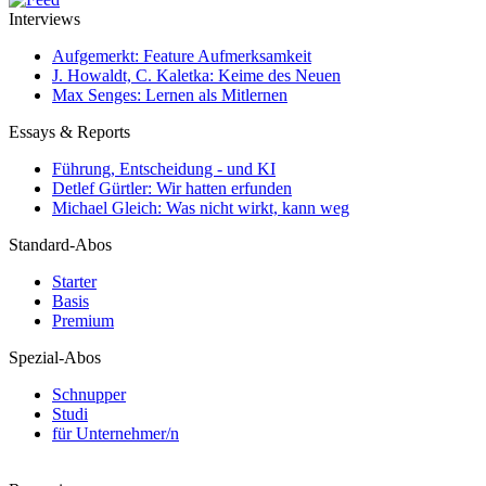
Interviews
Aufgemerkt: Feature Aufmerksamkeit
J. Howaldt, C. Kaletka: Keime des Neuen
Max Senges: Lernen als Mitlernen
Essays & Reports
Führung, Entscheidung - und KI
Detlef Gürtler: Wir hatten erfunden
Michael Gleich: Was nicht wirkt, kann weg
Standard-Abos
Starter
Basis
Premium
Spezial-Abos
Schnupper
Studi
für Unternehmer/n