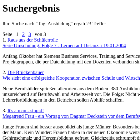
Suchergebnis
Ihre Suche nach "
Tag: Ausbildung
" ergab 23 Treffer.
Seite
1
2
3
von 3
1.
Raus aus der Schülerrolle
Serie Umschulung: Folge 7 - Lernen auf Distanz. / 19.01.2004
Anfang Oktober hat Siemens Business Services, Training and Service
Projektgruppen, die per Datenleitung mit den Dozenten verbunden sin
2.
Die Brückenbauer
Wie sieht eine erfolgreiche Kooperation zwischen Schule und Wirtsch
Neue Berufsbilder sprießen allerorten aus dem Boden. 380 Ausbildungs
unzureichend auf Berufswahl und Arbeitswelt vor. Die Folge: Nicht we
Lehrerfortbildungen in den Betrieben sollen Abhilfe schaffen.
3.
It's a man - stupid!
Megatrend Frau - ein Vortrag von Dagmar Deckstein vor dem Berufsver
Junge Frauen sind besser ausgebildet als junge Männer. Besonders b
der Mann. Kein Wunder: Frauen haben in der neuen Ökonomie weitaus
Gehirnschmalz und Herzensbildung gefragt. Gleichzeitig schrumpft di