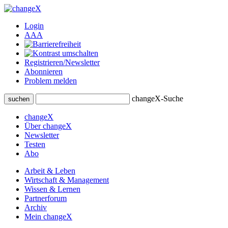
Login
A
A
A
Registrieren/Newsletter
Abonnieren
Problem melden
changeX-Suche
suchen
changeX
Über changeX
Newsletter
Testen
Abo
Arbeit & Leben
Wirtschaft & Management
Wissen & Lernen
Partnerforum
Archiv
Mein changeX