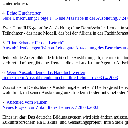
Unternehmen.
4.
Echte Durchstarter
Serie Umschulung: Folge 1 - Neue Maßstäbe in der Ausbildung. / 24
Zwei Jahre IHK-geprüfte Ausbildung ohne Berufsschule, Lernen in sel
Teilnehmer - das neue Modell, das bei der Allianz in der Fachinfor
5.
"Eine Schande für den Betrieb"
Auszubildende legen Wert auf eine gute Ausstattung des Betriebes un
Jeder vierte Auszubildende bricht seine Ausbildung ab, die meisten t
verbirgt, darüber gibt eine Trendstudie der Lux Kultur Agentur Aufsc
6.
Wenn Auszubildende das Handtuch werfen
Immer mehr Auszubildende brechen ihre Lehre ab. / 03.04.2003
Was ist los in Deutschlands Ausbildungsbetrieben? Die Frage ist berec
wohl fühlt, mit seiner Ausbildung unzufrieden ist oder mit Chef oder
7.
Abschied vom Pauken
Neues Projekt zur Zukunft des Lernens. / 28.03.2003
Eines ist klar: Das deutsche Bildungssystem wird sich ändern müss
Zukunftsforschern ein Diskurs- und Gestaltungsprojekt. Ihre Studie 