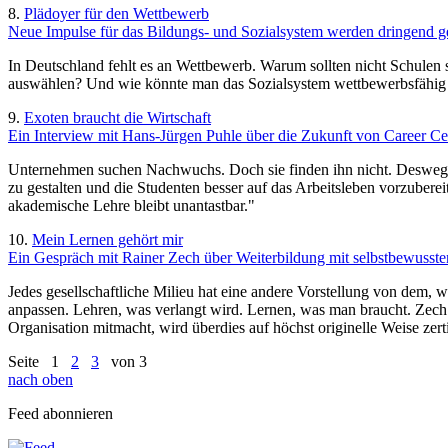
8.
Plädoyer für den Wettbewerb
Neue Impulse für das Bildungs- und Sozialsystem werden dringend ge
In Deutschland fehlt es an Wettbewerb. Warum sollten nicht Schulen 
auswählen? Und wie könnte man das Sozialsystem wettbewerbsfähi
9.
Exoten braucht die Wirtschaft
Ein Interview mit Hans-Jürgen Puhle über die Zukunft von Career Ce
Unternehmen suchen Nachwuchs. Doch sie finden ihn nicht. Deswegen 
zu gestalten und die Studenten besser auf das Arbeitsleben vorzubere
akademische Lehre bleibt unantastbar."
10.
Mein Lernen gehört mir
Ein Gespräch mit Rainer Zech über Weiterbildung mit selbstbewussten
Jedes gesellschaftliche Milieu hat eine andere Vorstellung von dem,
anpassen. Lehren, was verlangt wird. Lernen, was man braucht. Zech 
Organisation mitmacht, wird überdies auf höchst originelle Weise zertif
Seite
1
2
3
von 3
nach oben
Feed abonnieren