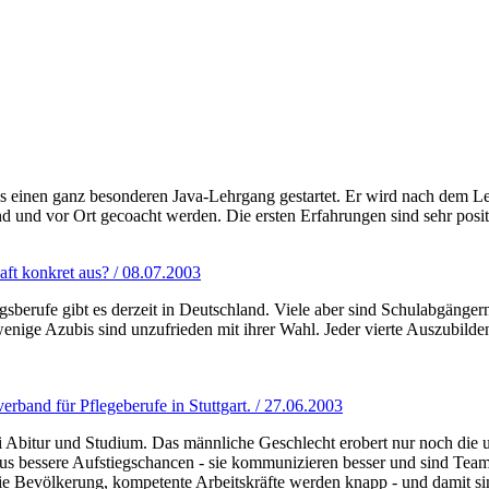
s einen ganz besonderen Java-Lehrgang gestartet. Er wird nach dem Le
d und vor Ort gecoacht werden. Die ersten Erfahrungen sind sehr posit
aft konkret aus? / 08.07.2003
berufe gibt es derzeit in Deutschland. Viele aber sind Schulabgängern
nige Azubis sind unzufrieden mit ihrer Wahl. Jeder vierte Auszubildend
band für Pflegeberufe in Stuttgart. / 27.06.2003
ei Abitur und Studium. Das männliche Geschlecht erobert nur noch die 
 bessere Aufstiegschancen - sie kommunizieren besser und sind Team
e Bevölkerung, kompetente Arbeitskräfte werden knapp - und damit sin