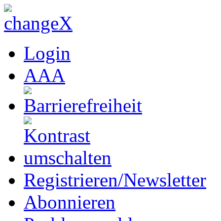
Login
A
A
A
Registrieren/Newsletter
Abonnieren