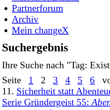
Partnerforum
Archiv
Mein changeX
Suchergebnis
Ihre Suche nach "
Tag: Exis
Seite
1
2
3
4
5
6
vo
11.
Sicherheit statt Abenteu
Serie Gründergeist 55:
Aben