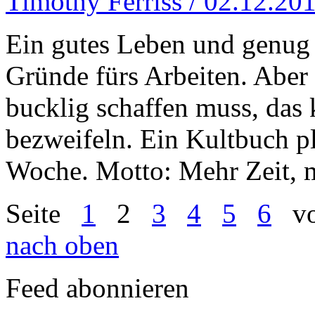
Timothy Ferriss / 02.12.20
Ein gutes Leben und genug G
Gründe fürs Arbeiten. Abe
bucklig schaffen muss, da
bezweifeln. Ein Kultbuch pl
Woche. Motto: Mehr Zeit, 
Seite
1
2
3
4
5
6
vo
nach oben
Feed abonnieren