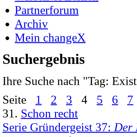
Partnerforum
Archiv
Mein changeX
Suchergebnis
Ihre Suche nach "
Tag: Exis
Seite
1
2
3
4
5
6
7
31.
Schon recht
Serie Gründergeist 37:
Der 