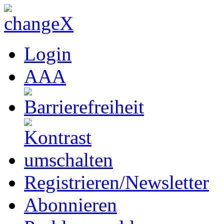
Login
A
A
A
Registrieren/Newsletter
Abonnieren