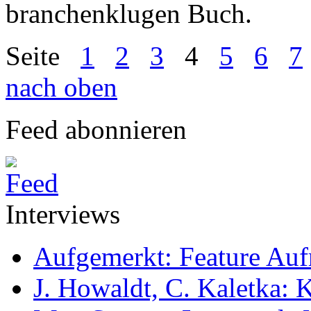
branchenklugen Buch.
Seite
1
2
3
4
5
6
7
nach oben
Feed abonnieren
Interviews
Aufgemerkt: Feature Au
J. Howaldt, C. Kaletka: