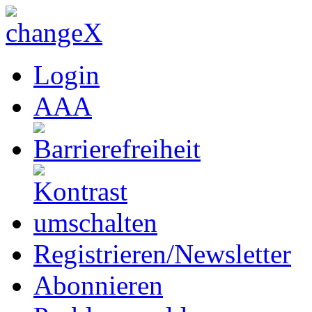
Login
A
A
A
Registrieren/Newsletter
Abonnieren