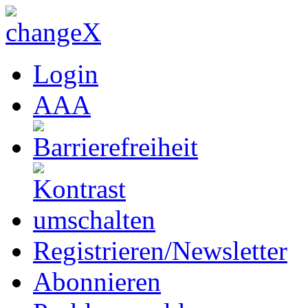
Login
A
A
A
Registrieren/Newsletter
Abonnieren