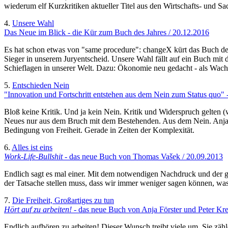
wiederum elf Kurzkritiken aktueller Titel aus den Wirtschafts- und
4.
Unsere Wahl
Das Neue im Blick - die Kür zum Buch des Jahres / 20.12.2016
Es hat schon etwas von "same procedure": changeX kürt das Buch des
Sieger in unserem Juryentscheid. Unsere Wahl fällt auf ein Buch mit 
Schieflagen in unserer Welt. Dazu: Ökonomie neu gedacht - als Wach
5.
Entschieden Nein
"Innovation und Fortschritt entstehen aus dem Nein zum Status quo" -
Bloß keine Kritik. Und ja kein Nein. Kritik und Widerspruch gelten 
Neues nur aus dem Bruch mit dem Bestehenden. Aus dem Nein. Anja F
Bedingung von Freiheit. Gerade in Zeiten der Komplexität.
6.
Alles ist eins
Work-Life-Bullshit
- das neue Buch von Thomas Vašek / 20.09.2013
Endlich sagt es mal einer. Mit dem notwendigen Nachdruck und der ge
der Tatsache stellen muss, dass wir immer weniger sagen können, was d
7.
Die Freiheit, Großartiges zu tun
Hört auf zu arbeiten!
- das neue Buch von Anja Förster und Peter Kre
Endlich aufhören zu arbeiten! Dieser Wunsch treibt viele um. Sie zä