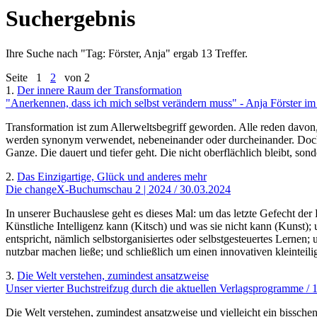
Suchergebnis
Ihre Suche nach "
Tag: Förster, Anja
" ergab 13 Treffer.
Seite
1
2
von 2
1.
Der innere Raum der Transformation
"Anerkennen, dass ich mich selbst verändern muss" - Anja Förster im
Transformation ist zum Allerweltsbegriff geworden. Alle reden davon,
werden synonym verwendet, nebeneinander oder durcheinander. Doch Tr
Ganze. Die dauert und tiefer geht. Die nicht oberflächlich bleibt, son
2.
Das Einzigartige, Glück und anderes mehr
Die changeX-Buchumschau 2 | 2024 / 30.03.2024
In unserer Buchauslese geht es dieses Mal: um das letzte Gefecht de
Künstliche Intelligenz kann (Kitsch) und was sie nicht kann (Kunst)
entspricht, nämlich selbstorganisiertes oder selbstgesteuertes Lernen
nutzbar machen ließe; und schließlich um einen innovativen kleintei
3.
Die Welt verstehen, zumindest ansatzweise
Unser vierter Buchstreifzug durch die aktuellen Verlagsprogramme / 
Die Welt verstehen, zumindest ansatzweise und vielleicht ein bisschen