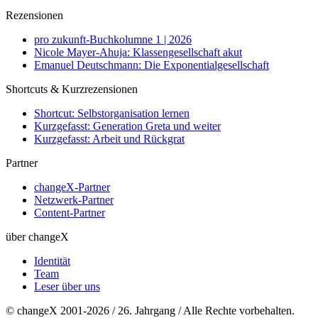
Rezensionen
pro zukunft-Buchkolumne 1 | 2026
Nicole Mayer-Ahuja: Klassengesellschaft akut
Emanuel Deutschmann: Die Exponentialgesellschaft
Shortcuts & Kurzrezensionen
Shortcut: Selbstorganisation lernen
Kurzgefasst: Generation Greta und weiter
Kurzgefasst: Arbeit und Rückgrat
Partner
changeX-Partner
Netzwerk-Partner
Content-Partner
über changeX
Identität
Team
Leser über uns
© changeX 2001-2026 / 26. Jahrgang / Alle Rechte vorbehalten.