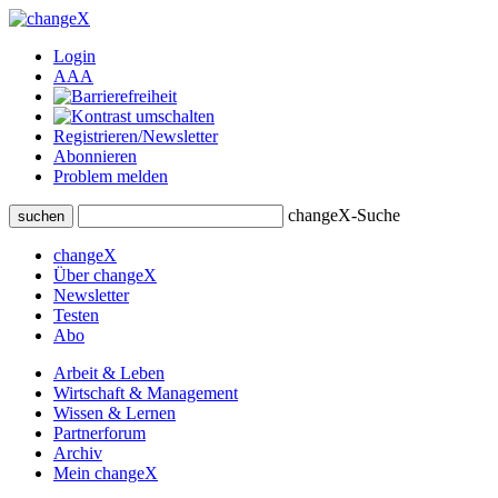
Login
A
A
A
Registrieren/Newsletter
Abonnieren
Problem melden
changeX-Suche
suchen
changeX
Über changeX
Newsletter
Testen
Abo
Arbeit & Leben
Wirtschaft & Management
Wissen & Lernen
Partnerforum
Archiv
Mein changeX