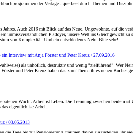
 Sachbuchprogrammen der Verlage - querbeet durch Themen und Diszipli
 Jahres. Auch 2016 mit Blick auf das Neue, Ungewohnte, auf die veränd
dem unmissverständlichen Plädoyer, unsere Welt ins Gleichgewicht zu s
stum von Komplexität. Und ein entschiedenes Nein. Bitte sehr!
 ein Interview mit Anja Förster und Peter Kreuz / 27.09.2016
(wahlweise) als unhöflich, destruktiv und wenig "zielführend". Wer Nei
örster und Peter Kreuz haben das zum Thema ihres neuen Buches gema
botenen Wucht: Arbeit ist Leben. Die Trennung zwischen beidem ist Un
as eigentlich ist: Arbeit.
uz / 03.05.2013
hlen die Tage bis zur Pensionierung, träumen davon auszusteigen, ihr 