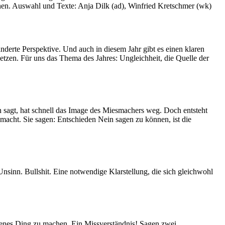
nen. Auswahl und Texte: Anja Dilk (ad), Winfried Kretschmer (wk)
erte Perspektive. Und auch in diesem Jahr gibt es einen klaren
etzen. Für uns das Thema des Jahres: Ungleichheit, die Quelle der
n sagt, hat schnell das Image des Miesmachers weg. Doch entsteht
cht. Sie sagen: Entschieden Nein sagen zu können, ist die
sinn. Bullshit. Eine notwendige Klarstellung, die sich gleichwohl
eigenes Ding zu machen. Ein Missverständnis! Sagen zwei