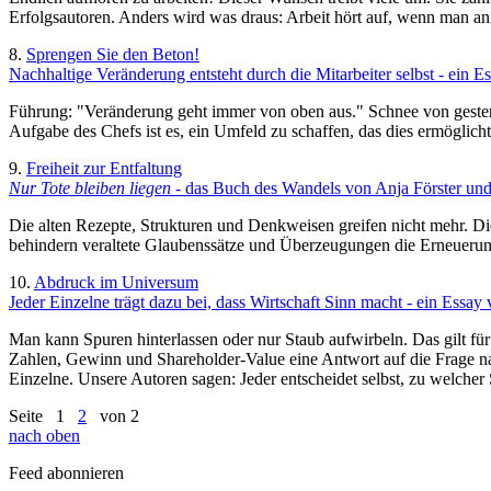
Erfolgsautoren. Anders wird was draus: Arbeit hört auf, wenn man a
8.
Sprengen Sie den Beton!
Nachhaltige Veränderung entsteht durch die Mitarbeiter selbst - ein 
Führung: "Veränderung geht immer von oben aus." Schnee von gestern.
Aufgabe des Chefs ist es, ein Umfeld zu schaffen, das dies ermöglicht
9.
Freiheit zur Entfaltung
Nur Tote bleiben liegen
- das Buch des Wandels von Anja Förster und
Die alten Rezepte, Strukturen und Denkweisen greifen nicht mehr. Die
behindern veraltete Glaubenssätze und Überzeugungen die Erneuerun
10.
Abdruck im Universum
Jeder Einzelne trägt dazu bei, dass Wirtschaft Sinn macht - ein Essay
Man kann Spuren hinterlassen oder nur Staub aufwirbeln. Das gilt 
Zahlen, Gewinn und Shareholder-Value eine Antwort auf die Frage n
Einzelne. Unsere Autoren sagen: Jeder entscheidet selbst, zu welcher 
Seite
1
2
von 2
nach oben
Feed abonnieren