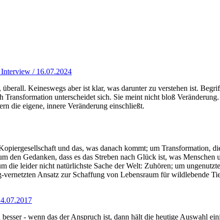
 Interview / 16.07.2024
 überall. Keineswegs aber ist klar, was darunter zu verstehen ist. Be
ansformation unterscheidet sich. Sie meint nicht bloß Veränderung. So
dern die eigene, innere Veränderung einschließt.
r Kopiergesellschaft und das, was danach kommt; um Transformation, die
; um den Gedanken, dass es das Streben nach Glück ist, was Menschen u
; um die leider nicht natürlichste Sache der Welt: Zuhören; um ungenutz
lig-vernetzten Ansatz zur Schaffung von Lebensraum für wildlebende Ti
14.07.2017
 besser - wenn das der Anspruch ist, dann hält die heutige Auswahl ein