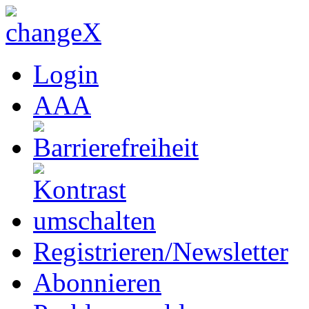
Login
A
A
A
Registrieren/Newsletter
Abonnieren