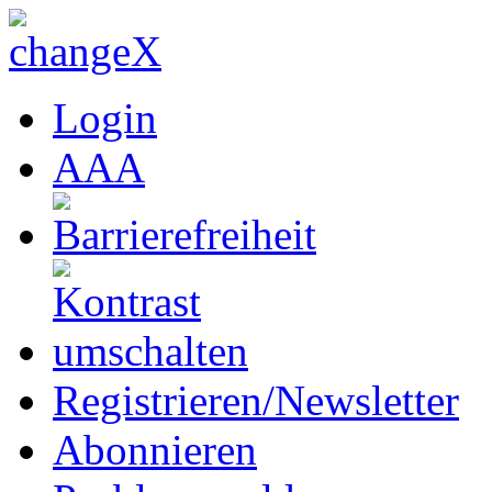
Login
A
A
A
Registrieren/Newsletter
Abonnieren