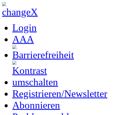
Login
A
A
A
Registrieren/Newsletter
Abonnieren