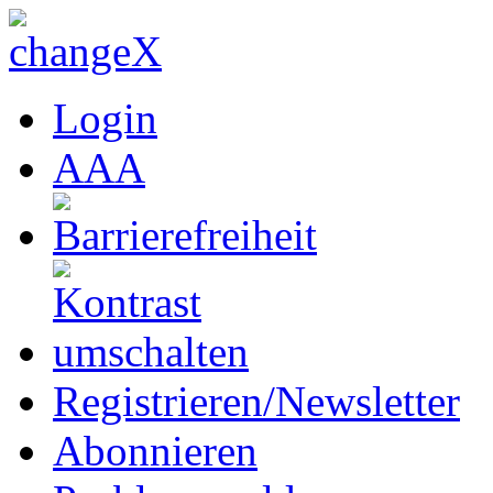
Login
A
A
A
Registrieren/Newsletter
Abonnieren