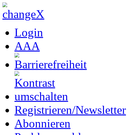
Login
A
A
A
Registrieren/Newsletter
Abonnieren