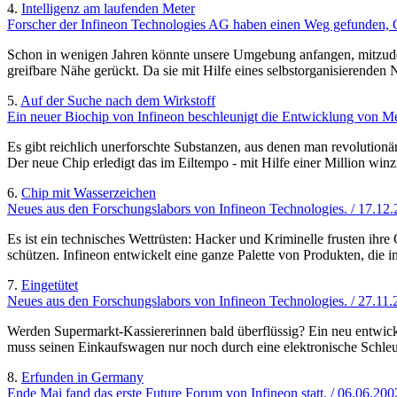
4.
Intelligenz am laufenden Meter
Forscher der Infineon Technologies AG haben einen Weg gefunden, Ch
Schon in wenigen Jahren könnte unsere Umgebung anfangen, mitzuden
greifbare Nähe gerückt. Da sie mit Hilfe eines selbstorganisierenden
5.
Auf der Suche nach dem Wirkstoff
Ein neuer Biochip von Infineon beschleunigt die Entwicklung von M
Es gibt reichlich unerforschte Substanzen, aus denen man revolutio
Der neue Chip erledigt das im Eiltempo - mit Hilfe einer Million winz
6.
Chip mit Wasserzeichen
Neues aus den Forschungslabors von Infineon Technologies. / 17.12
Es ist ein technisches Wettrüsten: Hacker und Kriminelle frusten i
schützen. Infineon entwickelt eine ganze Palette von Produkten, die i
7.
Eingetütet
Neues aus den Forschungslabors von Infineon Technologies. / 27.11
Werden Supermarkt-Kassiererinnen bald überflüssig? Ein neu entwicke
muss seinen Einkaufswagen nur noch durch eine elektronische Schleuse
8.
Erfunden in Germany
Ende Mai fand das erste Future Forum von Infineon statt. / 06.06.200