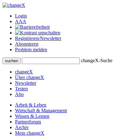
Login
A
A
A
Registrieren/Newsletter
Abonnieren
Problem melden
changeX-Suche
suchen
changeX
Über changeX
Newsletter
Testen
Abo
Arbeit & Leben
Wirtschaft & Management
Wissen & Lernen
Partnerforum
Archiv
Mein changeX