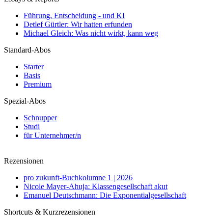
Führung, Entscheidung - und KI
Detlef Gürtler: Wir hatten erfunden
Michael Gleich: Was nicht wirkt, kann weg
Standard-Abos
Starter
Basis
Premium
Spezial-Abos
Schnupper
Studi
für Unternehmer/n
Rezensionen
pro zukunft-Buchkolumne 1 | 2026
Nicole Mayer-Ahuja: Klassengesellschaft akut
Emanuel Deutschmann: Die Exponentialgesellschaft
Shortcuts & Kurzrezensionen