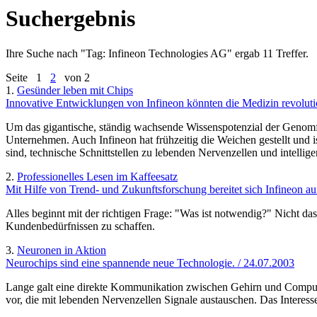
Suchergebnis
Ihre Suche nach "
Tag: Infineon Technologies AG
" ergab 11 Treffer.
Seite
1
2
von 2
1.
Gesünder leben mit Chips
Innovative Entwicklungen von Infineon könnten die Medizin revoluti
Um das gigantische, ständig wachsende Wissenspotenzial der Genomfo
Unternehmen. Auch Infineon hat frühzeitig die Weichen gestellt und 
sind, technische Schnittstellen zu lebenden Nervenzellen und intellig
2.
Professionelles Lesen im Kaffeesatz
Mit Hilfe von Trend- und Zukunftsforschung bereitet sich Infineon a
Alles beginnt mit der richtigen Frage: "Was ist notwendig?" Nicht da
Kundenbedürfnissen zu schaffen.
3.
Neuronen in Aktion
Neurochips sind eine spannende neue Technologie. / 24.07.2003
Lange galt eine direkte Kommunikation zwischen Gehirn und Computer 
vor, die mit lebenden Nervenzellen Signale austauschen. Das Interesse