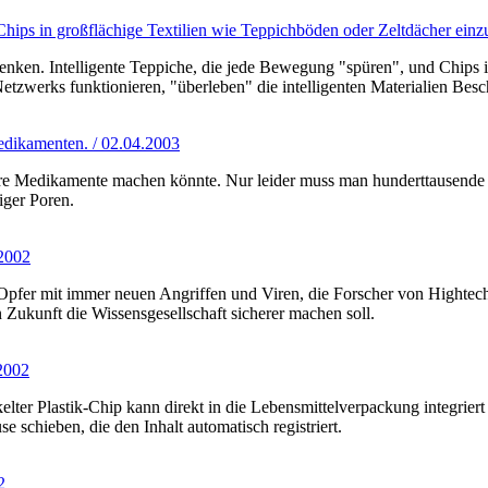
ips in großflächige Textilien wie Teppichböden oder Zeltdächer einz
ken. Intelligente Teppiche, die jede Bewegung "spüren", und Chips i
 Netzwerks funktionieren, "überleben" die intelligenten Materialien Bes
edikamenten. / 02.04.2003
näre Medikamente machen könnte. Nur leider muss man hunderttausende
iger Poren.
.2002
hre Opfer mit immer neuen Angriffen und Viren, die Forscher von Hight
n Zukunft die Wissensgesellschaft sicherer machen soll.
.2002
lter Plastik-Chip kann direkt in die Lebensmittelverpackung integrie
 schieben, die den Inhalt automatisch registriert.
2