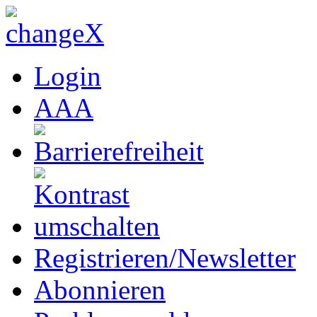
Login
A
A
A
Registrieren/Newsletter
Abonnieren