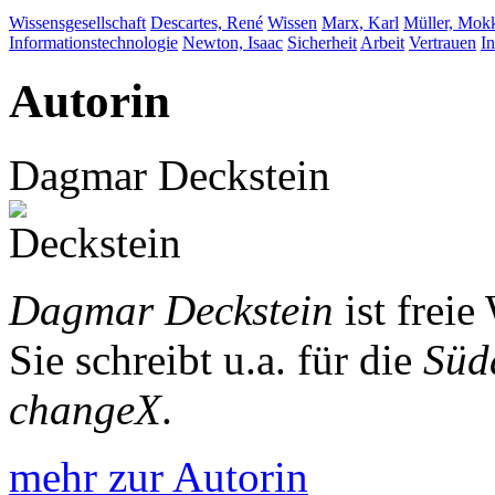
Wissensgesellschaft
Descartes, René
Wissen
Marx, Karl
Müller, Mok
Informationstechnologie
Newton, Isaac
Sicherheit
Arbeit
Vertrauen
I
Autorin
Dagmar Deckstein
Dagmar Deckstein
ist freie
Sie schreibt u.a. für die
Süd
changeX
.
mehr zur Autorin