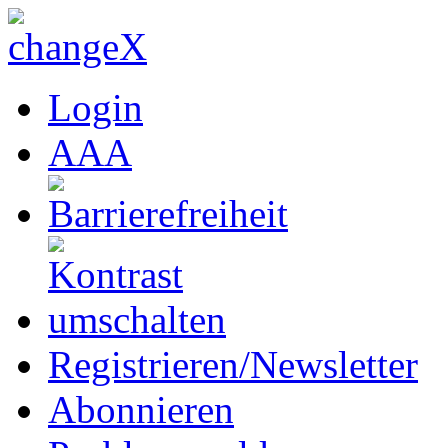
Login
A
A
A
Registrieren/Newsletter
Abonnieren