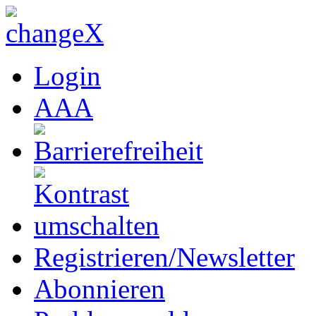
Login
A
A
A
Registrieren/Newsletter
Abonnieren