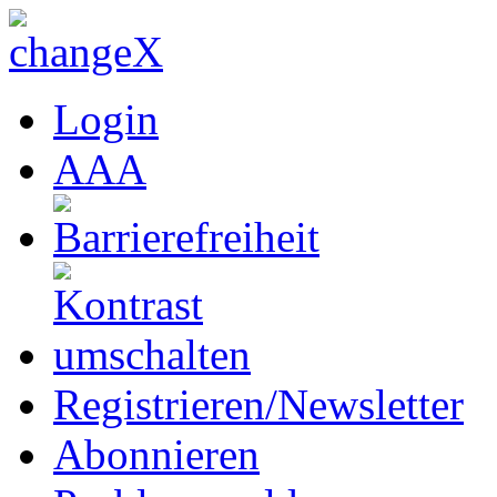
Login
A
A
A
Registrieren/Newsletter
Abonnieren