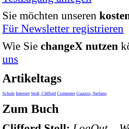
Sie möchten unseren
koste
Für Newsletter registrieren
Wie Sie
changeX nutzen
kö
uns
Artikeltags
Schule
Internet
Stoll, Clifford
Computer
Guazzo, Stefano
Zum Buch
Clifford Stoll
:
LogOut. . W