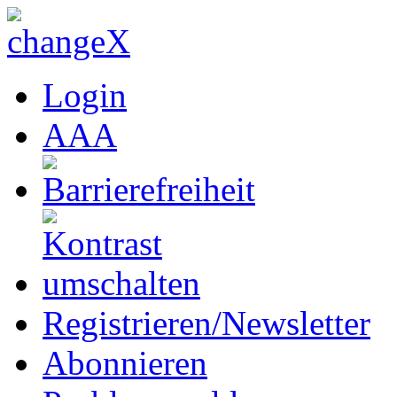
Login
A
A
A
Registrieren/Newsletter
Abonnieren