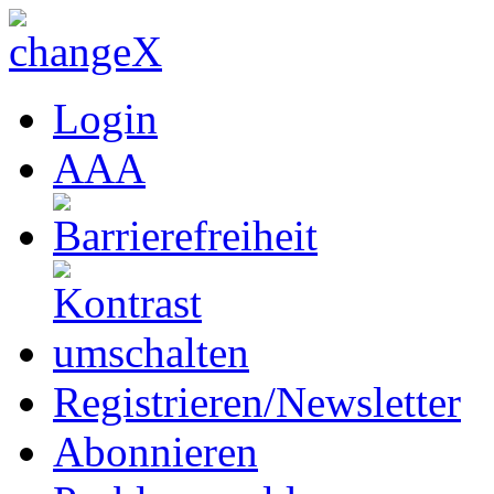
Login
A
A
A
Registrieren/Newsletter
Abonnieren