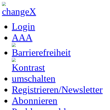
Login
A
A
A
Registrieren/Newsletter
Abonnieren