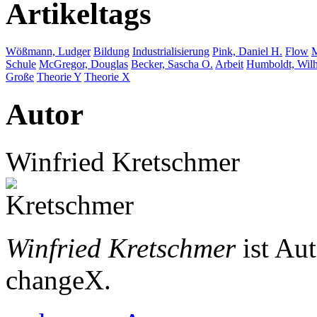
Artikeltags
Wößmann, Ludger
Bildung
Industrialisierung
Pink, Daniel H.
Flow
M
Schule
McGregor, Douglas
Becker, Sascha O.
Arbeit
Humboldt, Wil
Große
Theorie Y
Theorie X
Autor
Winfried Kretschmer
Winfried Kretschmer
ist Au
changeX.