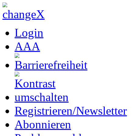
Login
A
A
A
Registrieren/Newsletter
Abonnieren