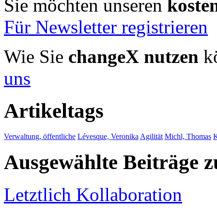
Sie möchten unseren
koste
Für Newsletter registrieren
Wie Sie
changeX nutzen
kö
uns
Artikeltags
Verwaltung, öffentliche
Lévesque, Veronika
Agilität
Michl, Thomas
K
Ausgewählte Beiträge
Letztlich Kollaboration