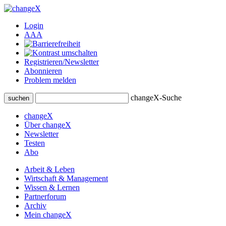
Login
A
A
A
Registrieren/Newsletter
Abonnieren
Problem melden
changeX-Suche
suchen
changeX
Über changeX
Newsletter
Testen
Abo
Arbeit & Leben
Wirtschaft & Management
Wissen & Lernen
Partnerforum
Archiv
Mein changeX