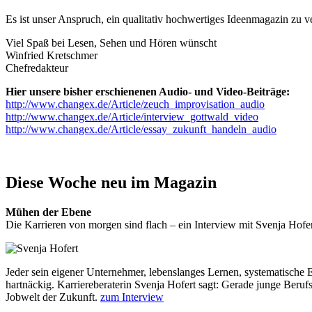
Es ist unser Anspruch, ein qualitativ hochwertiges Ideenmagazin zu ve
Viel Spaß bei Lesen, Sehen und Hören wünscht
Winfried Kretschmer
Chefredakteur
Hier unsere bisher erschienenen Audio- und Video-Beiträge:
http://www.changex.de/Article/zeuch_improvisation_audio
http://www.changex.de/Article/interview_gottwald_video
http://www.changex.de/Article/essay_zukunft_handeln_audio
Diese Woche neu im Magazin
Mühen der Ebene
Die Karrieren von morgen sind flach – ein Interview mit Svenja Hofer
Jeder sein eigener Unternehmer, lebenslanges Lernen, systematische E
hartnäckig. Karriereberaterin Svenja Hofert sagt: Gerade junge Berufs
Jobwelt der Zukunft.
zum Interview