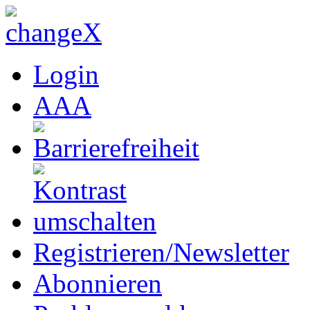
Login
A
A
A
Registrieren/Newsletter
Abonnieren