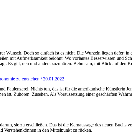
er Wunsch. Doch so einfach ist es nicht. Die Wurzeln liegen tiefer: i
eilen mit Aufmerksamkeit belohnt. Wo vorlautes Besserwissen und Schne
agt: Es gilt, neu und anders zuzuhören. Behutsam, mit Blick auf den
konomie zu entziehen / 20.01.2022
nd Faulenzerei. Nichts tun, das ist für die amerikanische Künstlerin Je
nen ist. Zuhören. Zusehen. Als Voraussetzung einer geschärften Wahrn
s darum, sie zu erschließen. Das ist die Kernaussage des neuen Buchs v
 Verstehenkönnen in den Mittelpunkt zu rücken.