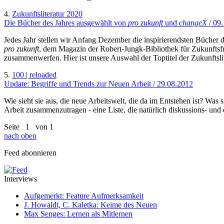
4.
Zukunftsliteratur 2020
Die Bücher des Jahres ausgewählt von
pro zukunft
und
changeX
/ 09
Jedes Jahr stellen wir Anfang Dezember die inspirierendsten Bücher 
pro zukunft
, dem Magazin der Robert-Jungk-Bibliothek für Zukunftsfr
zusammenwerfen. Hier ist unsere Auswahl der Toptitel der Zukunftslit
5.
100 | reloaded
Update: Begriffe und Trends zur Neuen Arbeit / 29.08.2012
Wie sieht sie aus, die neue Arbeitswelt, die da im Entstehen ist? Wa
Arbeit zusammenzutragen - eine Liste, die natürlich diskussions- und
Seite
1
von 1
nach oben
Feed abonnieren
Interviews
Aufgemerkt: Feature Aufmerksamkeit
J. Howaldt, C. Kaletka: Keime des Neuen
Max Senges: Lernen als Mitlernen