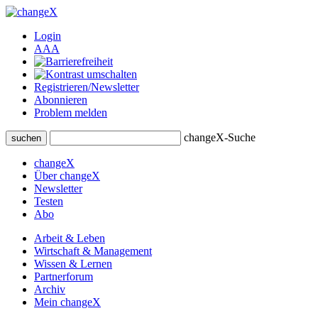
Login
A
A
A
Registrieren/Newsletter
Abonnieren
Problem melden
changeX-Suche
suchen
changeX
Über changeX
Newsletter
Testen
Abo
Arbeit & Leben
Wirtschaft & Management
Wissen & Lernen
Partnerforum
Archiv
Mein changeX