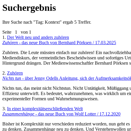
Suchergebnis
Ihre Suche nach "
Tag: Kontext
" ergab 5 Treffer.
Seite
1
von 1
1.
Der Welt neu und anders zuhören
Zuhören
- das neue Buch von Bernhard Pörksen / 17.03.2025
Zuhören. Die Leute müssten einfach nur zuhören! Ein nachvollziehbar
Mediendiskurs, der vermeintliches Bescheidwissen und sofortiges Urt
Hintergrund drängen. Der Medienwissenschaftler Bernhard Pörksen s
2.
Zuhören
Nichts tun
- über Jenny Odells Anleitung, sich der Aufmerksamkeitsö
Nichts tun, das meint nicht Nichtstun. Nicht Untätigkeit, Müßiggang u
Effizienz unterwirft. Es bedeutet, wahrzunehmen, was wirklich um ei
experimenteller Formen und Wahrnehmungsweisen.
3.
In einer komplexitätserschließenden Welt
Zusammenhänge
- das neue Buch von Wolf Lotter / 17.12.2020
Bisher ist Komplexität nur verschieden reduziert worden, nun geht e
zu denken. Zusammenhänge neu zu denken. Und Verstehenwollen und