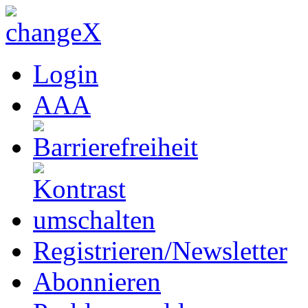
Login
A
A
A
Registrieren/Newsletter
Abonnieren