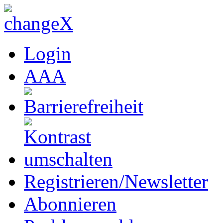
Login
A
A
A
Registrieren/Newsletter
Abonnieren