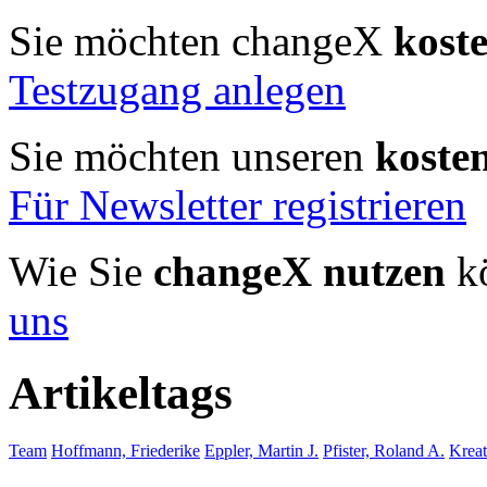
Sie möchten changeX
kost
Testzugang anlegen
Sie möchten unseren
koste
Für Newsletter registrieren
Wie Sie
changeX nutzen
kö
uns
Artikeltags
Team
Hoffmann, Friederike
Eppler, Martin J.
Pfister, Roland A.
Kreat