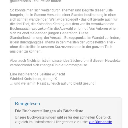
gravierenden Fehlurteilen führen.
So könnte man sich weiter durch Themen und Begriffe dieser Liste
hangeln, die in Summe Versuche einer Standortbestimmung in einer
sich schnell wandelnden Welt widerspiegelt - das gilt gerade auch für
die drei Titel, die Katharina Kiening aus dem von ihr verantworteten
Buchmagazin
pro zukunft
in die Auswahl einbringt. Von Autoren einer
sich zu Wort meldenden jungen Generation. Diese
Standortbestimmung, der Versuch, Bezugspunkte im Wandel zu finden,
ist ein durchgängiges Thema in den meisten der vorgestellten Titel -
ohne dies freilich in unseren Kurzrezensionen in der ganzen Tiefe
ausloten zu können.
Aber auch Nichtstun ist ein passendes Stichwort - mit diesem Newsletter
verabschiedet sich changeX in die Sommerpause.
Eine inspirierende Lektüre wünscht
Winfried Kretschmer, changeX
… und weiterhin: Passt auf euch auf und bleibt gesund!
Reingelesen
Die Buchvorstellungen als Bücherliste
Unsere Buchvorstellungen gibt es für den schnellen Überblick
zugleich im Listenformat. Hier geht es zur Liste:
zur Bücherliste