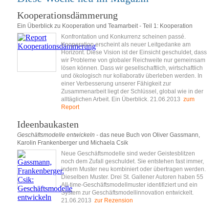
Kooperationsdämmerung
Ein Überblick zu Kooperation und Teamarbeit - Teil 1: Kooperation
Konfrontation und Konkurrenz scheinen passé.
Kooperation erscheint als neuer Leitgedanke am
Horizont. Diese Vision ist der Einsicht geschuldet, dass
wir Probleme von globaler Reichweite nur gemeinsam
lösen können. Dass wir gesellschaftlich, wirtschaftlich
und ökologisch nur kollaborativ überleben werden. In
einer Verbesserung unserer Fähigkeit zur
Zusammenarbeit liegt der Schlüssel, global wie in der
alltäglichen Arbeit. Ein Überblick. 21.06.2013
zum
Report
Ideenbaukasten
Geschäftsmodelle entwickeln
- das neue Buch von Oliver Gassmann,
Karolin Frankenberger und Michaela Csik
Neue Geschäftsmodelle sind weder Geistesblitzen
noch dem Zufall geschuldet. Sie entstehen fast immer,
indem Muster neu kombiniert oder übertragen werden.
Dieselben Muster. Drei St. Gallener Autoren haben 55
All-time-Geschäftsmodellmuster identifiziert und ein
System zur Geschäftsmodellinnovation entwickelt.
21.06.2013
zur Rezension