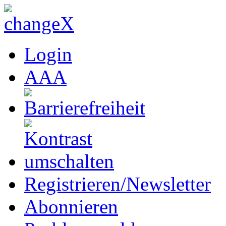
Login
A
A
A
Registrieren/Newsletter
Abonnieren