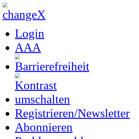
Login
A
A
A
Registrieren/Newsletter
Abonnieren