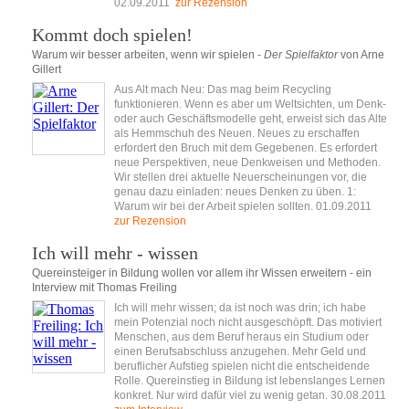
02.09.2011
zur Rezension
Kommt doch spielen!
Warum wir besser arbeiten, wenn wir spielen -
Der Spielfaktor
von Arne
Gillert
Aus Alt mach Neu: Das mag beim Recycling
funktionieren. Wenn es aber um Weltsichten, um Denk-
oder auch Geschäftsmodelle geht, erweist sich das Alte
als Hemmschuh des Neuen. Neues zu erschaffen
erfordert den Bruch mit dem Gegebenen. Es erfordert
neue Perspektiven, neue Denkweisen und Methoden.
Wir stellen drei aktuelle Neuerscheinungen vor, die
genau dazu einladen: neues Denken zu üben. 1:
Warum wir bei der Arbeit spielen sollten. 01.09.2011
zur Rezension
Ich will mehr - wissen
Quereinsteiger in Bildung wollen vor allem ihr Wissen erweitern - ein
Interview mit Thomas Freiling
Ich will mehr wissen; da ist noch was drin; ich habe
mein Potenzial noch nicht ausgeschöpft. Das motiviert
Menschen, aus dem Beruf heraus ein Studium oder
einen Berufsabschluss anzugehen. Mehr Geld und
beruflicher Aufstieg spielen nicht die entscheidende
Rolle. Quereinstieg in Bildung ist lebenslanges Lernen
konkret. Nur wird dafür viel zu wenig getan. 30.08.2011