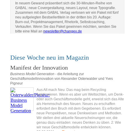
In neuem Gewand präsentiert sich die 30-Minuten-Reihe von
GABAL: neue Covergestaltung, neues Layout, neue Typografie.
Zusammen mit dem GABAL Verlag verlosen wir ein Paket mit fünf
neu aufgelegten Bestsellertiteln in der dritten bis 20. Auflage:
Burn-out, Projektmanagement, Rhetorik, Selbstcoaching,
Verkaufen. Wenn Sie das Paket gewinnen möchten, senden Sie
bitte eine Mail an
newsletter@changex.de
Diese Woche neu im Magazin
Manifest der Innovation
Business Model Generation
- die Anleitung zur
Geschäftsmodellinnovation von Alexander Osterwalder und Yves
Pigneur
Aus Alt mach Neu: Das mag beim Recycling
funktionieren. Wenn es aber um Weltsichten, um Denk-
oder auch Geschäftsmodelle geht, erweist sich das Alte
als Hemmschuh des Neuen. Neues zu erschaffen
erfordert den Bruch mit dem Gegebenen. Es erfordert
neue Perspektiven, neue Denkweisen und Methoden.
Wir stellen drei aktuelle Neuerscheinungen vor, die
genau dazu einladen: neues Denken zu üben. 2: Wie
wir neue Geschäftsmodelle entwickeln können.