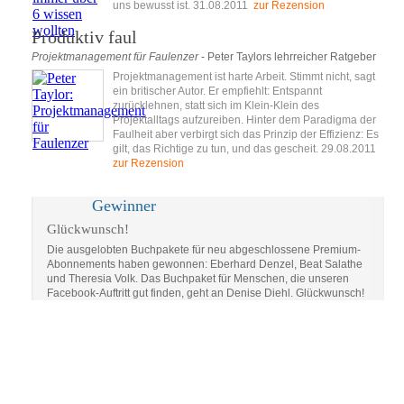
uns bewusst ist. 31.08.2011
zur Rezension
Produktiv faul
Projektmanagement für Faulenzer
- Peter Taylors lehrreicher Ratgeber
Projektmanagement ist harte Arbeit. Stimmt nicht, sagt
ein britischer Autor. Er empfiehlt: Entspannt
zurücklehnen, statt sich im Klein-Klein des
Projektalltags aufzureiben. Hinter dem Paradigma der
Faulheit aber verbirgt sich das Prinzip der Effizienz: Es
gilt, das Richtige zu tun, und das gescheit. 29.08.2011
zur Rezension
Gewinner
Glückwunsch!
Die ausgelobten Buchpakete für neu abgeschlossene Premium-
Abonnements haben gewonnen: Eberhard Denzel, Beat Salathe
und Theresia Volk. Das Buchpaket für Menschen, die unseren
Facebook-Auftritt gut finden, geht an Denise Diehl. Glückwunsch!