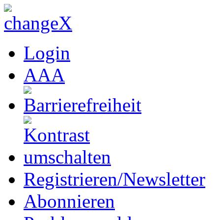
Login
A
A
A
Registrieren/Newsletter
Abonnieren