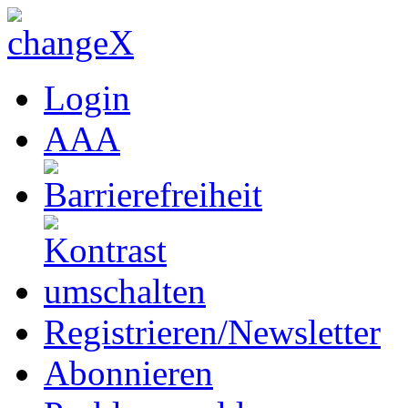
Login
A
A
A
Registrieren/Newsletter
Abonnieren