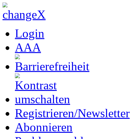
Login
A
A
A
Registrieren/Newsletter
Abonnieren